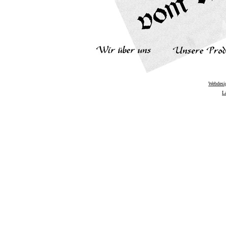
Webdesi
L